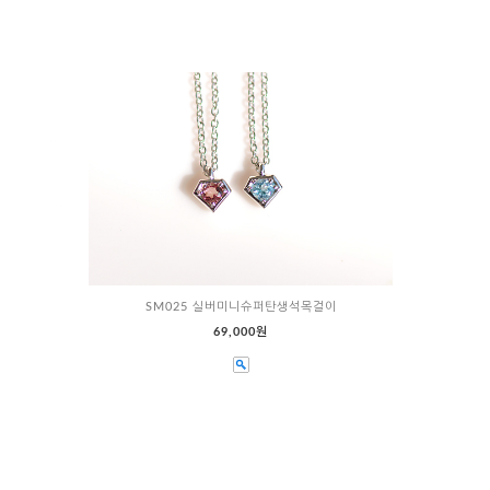
이
SM025 실버미니슈퍼탄생석목걸이
69,000원