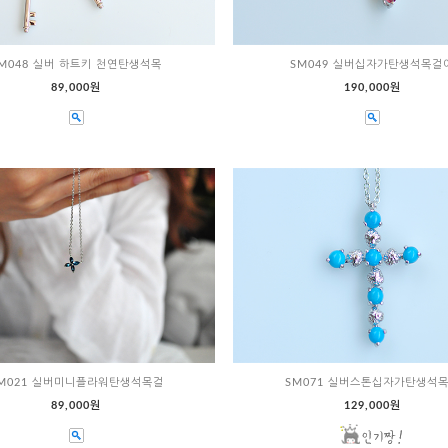
M048 실버 하트키 천연탄생석목
SM049 실버십자가탄생석목걸
89,000원
190,000원
M021 실버미니플라워탄생석목걸
SM071 실버스톤십자가탄생석
89,000원
129,000원