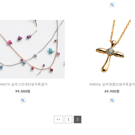
SM074 실버그린내탄생석목걸이
SM056 실버엔젤탄생석목걸
99,000원
69,900원
<<
1
2