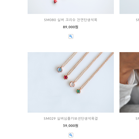
SM080 실버 크리슈 천연탄생석목
S
89,000원
SM029 실버심플카보션탄생석목걸
S
59,000원