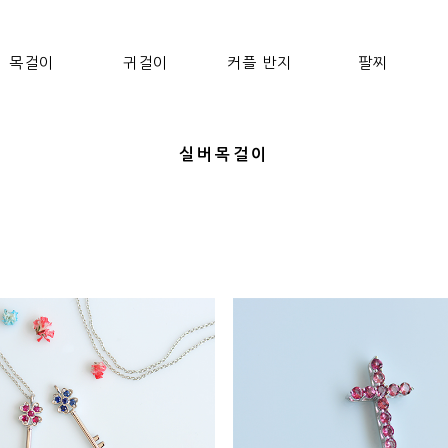
목걸이
귀걸이
커플 반지
팔찌
실버목걸이