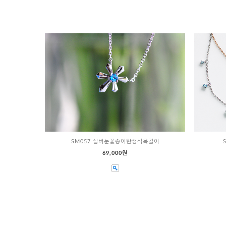
SM057 실버눈꽃송이탄생석목걸이
69,000원