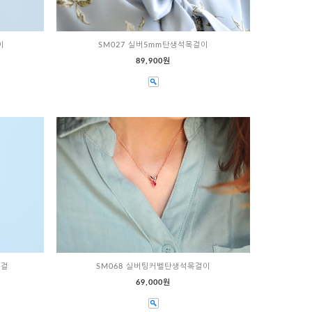
이
SM027 실버5mm탄생석목걸이
89,900원
목걸
SM068 실버팅커벨탄생석목걸이
69,000원