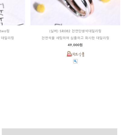
two링
(실버) SR082 천연탄생석데일리링
 데일리링
천연석을 세팅하여 심플하고 화사한 데일리링
49,000원