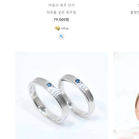
마음의 묵주 반지
하트를 넣은 묵주링
플랫
79,000원