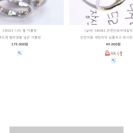
CR021 나의 별 커플링
(실버) SR083 천연탄생석데일리
밴드에 별모양을 넣은 커플링
천연석을 세팅하여 심플하고 화사한
179,000원
49,000원