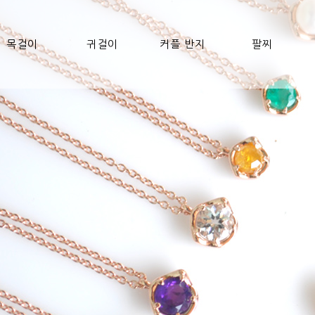
목걸이
귀걸이
커플 반지
팔찌