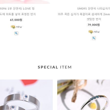
R096 1부 천연석) LOVE 링
SM095 천연석 나의십자
드에 하트를 넣어 표현한 반지
아주 작은 십자가 목걸이로 섬세하게 2mm
셋팅한 반지
65,000원
79,000원
SPECIAL
ITEM