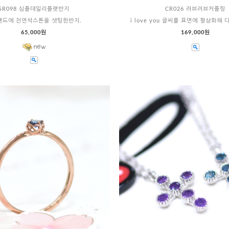
SR098 심플데일리플랫반지
CR026 러브러브커플링
밴드에 천연석스톤을 셋팅한반지.
i love you 글씨를 표면에 형상화해
65,000원
169,000원