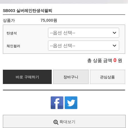
SB003 실버레인탄생석팔찌
상품가
75,000원
탄생석
체인컬러
0
총 상품 금액
원
바로 구매하기
장바구니
관심상품
확대보기