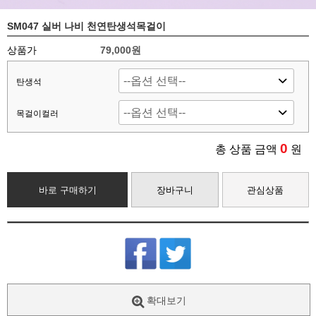
SM047 실버 나비 천연탄생석목걸이
상품가
79,000원
탄생석
목걸이컬러
0
총 상품 금액
원
바로 구매하기
장바구니
관심상품
확대보기