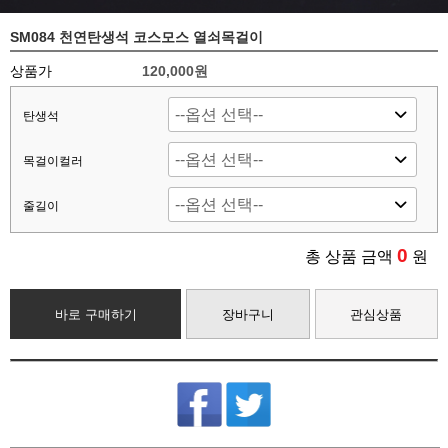
SM084 천연탄생석 코스모스 열쇠목걸이
상품가
120,000원
탄생석
목걸이컬러
줄길이
0
총 상품 금액
원
바로 구매하기
장바구니
관심상품