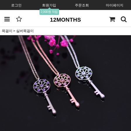
로그인
회원가입
주문조회
마이페이지
2,000원 적립
12MONTHS
목걸이
>
실버목걸이