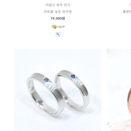
마음의 묵주 반지
하트를 넣은 묵주링
플랫
79,000원