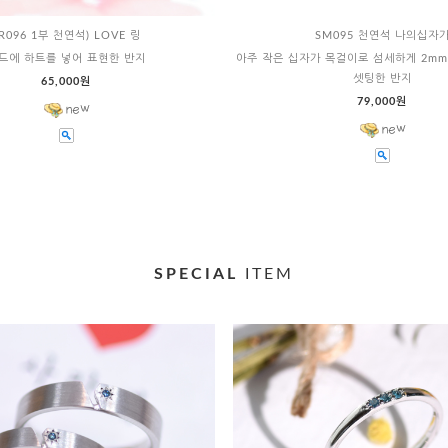
R096 1부 천연석) LOVE 링
SM095 천연석 나의십자
드에 하트를 넣어 표현한 반지
아주 작은 십자가 목걸이로 섬세하게 2mm
셋팅한 반지
65,000원
79,000원
SPECIAL
ITEM