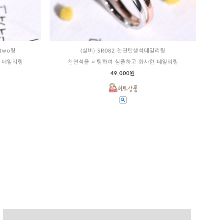
two링
(실버) SR082 천연탄생석데일리링
 데일리링
천연석을 세팅하여 심플하고 화사한 데일리링
49,000원