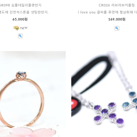
SR098 심플데일리플랫반지
CR026 러브러브커플링
밴드에 천연석스톤을 셋팅한반지.
i love you 글씨를 표면에 형상화해
65,000원
169,000원