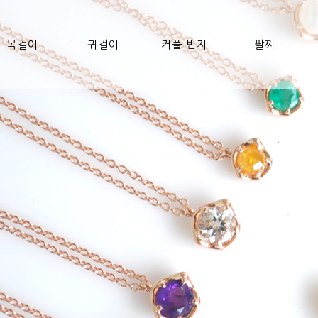
목걸이
귀걸이
커플 반지
팔찌