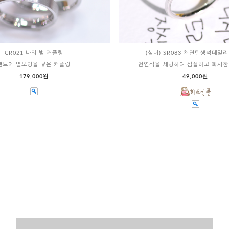
CR021 나의 별 커플링
(실버) SR083 천연탄생석데일리
밴드에 별모양을 넣은 커플링
천연석을 세팅하여 심플하고 화사한
179,000원
49,000원