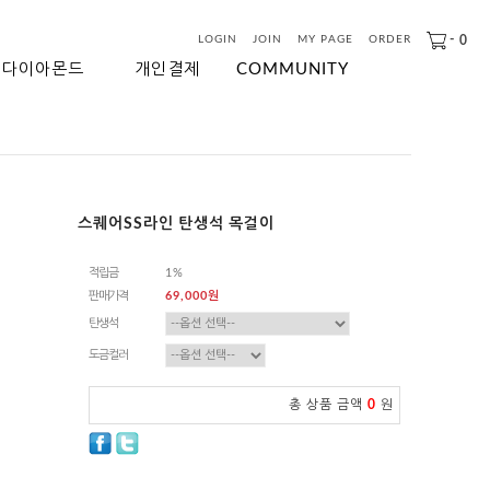
-
0
LOGIN
JOIN
MY PAGE
ORDER
다이아몬드
개인결제
COMMUNITY
스퀘어SS라인 탄생석 목걸이
적립금
1%
판매가격
69,000원
탄생석
도금컬러
총 상품 금액
0
원