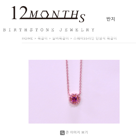
반지
HOME
>
목걸이
>
실버목걸이
> 스퀘어SS라인 탄생석 목걸이
큰 이미지 보기