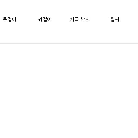
목걸이
귀걸이
커플 반지
팔찌