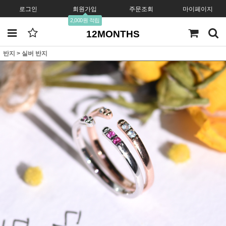
로그인
회원가입
주문조회
마이페이지
2,000원 적립
12MONTHS
반지
>
실버 반지