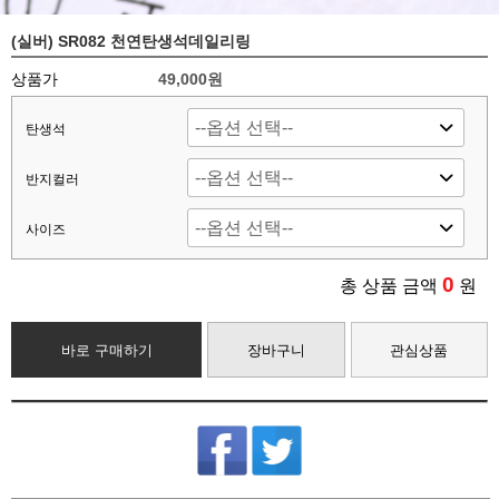
(실버) SR082 천연탄생석데일리링
상품가
49,000원
탄생석
반지컬러
사이즈
0
총 상품 금액
원
바로 구매하기
장바구니
관심상품