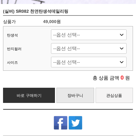
(실버) SR082 천연탄생석데일리링
상품가
49,000원
탄생석
반지컬러
사이즈
0
총 상품 금액
원
바로 구매하기
장바구니
관심상품