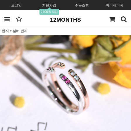
로그인
회원가입
주문조회
마이페이지
2,000원 적립
12MONTHS
반지
>
실버 반지