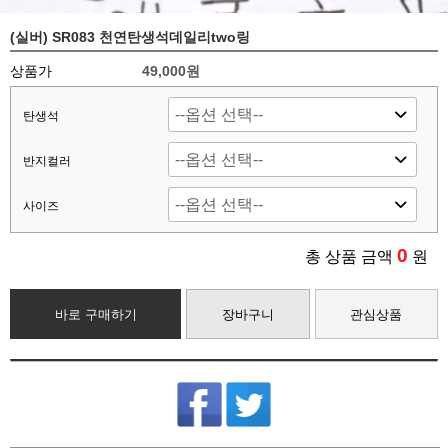
(실버) SR083 천연탄생석데일리two링
상품가
49,000원
탄생석
반지컬러
사이즈
0
총 상품 금액
원
바로 구매하기
장바구니
관심상품