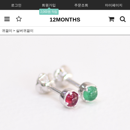
로그인
회원가입
주문조회
마이페이지
2,000원 적립
12MONTHS
귀걸이
>
실버귀걸이