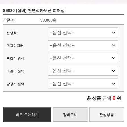
SE020 (실버) 천연석카보션 피어싱
상품가
39,000원
탄생석
귀걸이컬러
귀걸이 방식
바길이 선택
감정서 선택
0
총 상품 금액
원
바로 구매하기
장바구니
관심상품