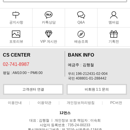
공지사항
카톡상담
Q&A
멤버쉽
포토리뷰
VIP 게시판
배송조회
기획전
CS CENTER
BANK INFO
02-741-8987
예금주 : 김행철
평일 : AM10:00 ~ PM6:00
우리 196-212431-02-004
국민 408801-01-288442
고객센터 연결
비회원 1:1 문의
이용안내
이용약관
개인정보처리방침
PC버전
12먼스
대표 : 김행철 ㅣ 개인정보 보호 책임자 : 이숙희
사업자 등록번호 : 735-24-00233
통신판매업신고번호 : 제 2016-서울종로-1184호