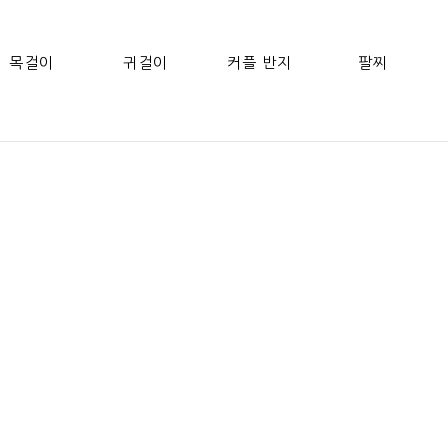
목걸이
귀걸이
커플 반지
팔찌