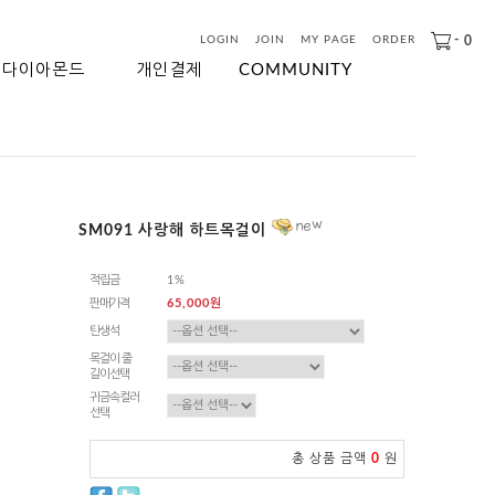
-
0
LOGIN
JOIN
MY PAGE
ORDER
다이아몬드
개인결제
COMMUNITY
SM091 사랑해 하트목걸이
적립금
1%
판매가격
65,000원
탄생석
목걸이 줄
길이선택
귀금속컬러
선택
총 상품 금액
0
원