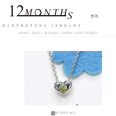
반지
HOME
>
목걸이
>
실버목걸이
> SM091 사랑해 하트목걸이
큰 이미지 보기