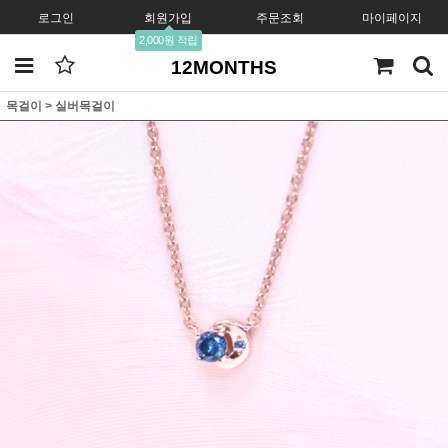
로그인
회원가입
주문조회
마이페이지
2,000원 적립
12MONTHS
목걸이
>
실버목걸이