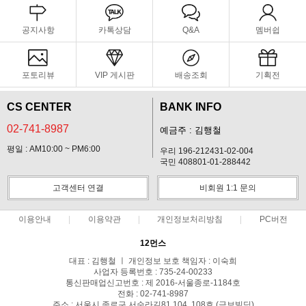
공지사항
카톡상담
Q&A
멤버쉽
포토리뷰
VIP 게시판
배송조회
기획전
CS CENTER
BANK INFO
02-741-8987
예금주 : 김행철
평일 : AM10:00 ~ PM6:00
우리 196-212431-02-004
국민 408801-01-288442
고객센터 연결
비회원 1:1 문의
이용안내
이용약관
개인정보처리방침
PC버전
12먼스
대표 : 김행철 ㅣ 개인정보 보호 책임자 : 이숙희
사업자 등록번호 : 735-24-00233
통신판매업신고번호 : 제 2016-서울종로-1184호
전화 : 02-741-8987
주소 : 서울시 종로구 서순라길81 104, 108호 (금보빌딩)