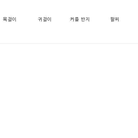
목걸이
귀걸이
커플 반지
팔찌