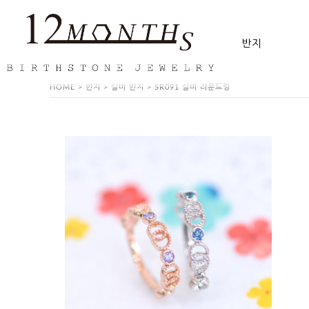
반지
HOME
>
반지
>
실버 반지
> SR091 실버 라운드링