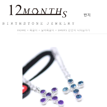
반지
HOME
>
목걸이
>
실버목걸이
> SM095 천연석 나의십자가