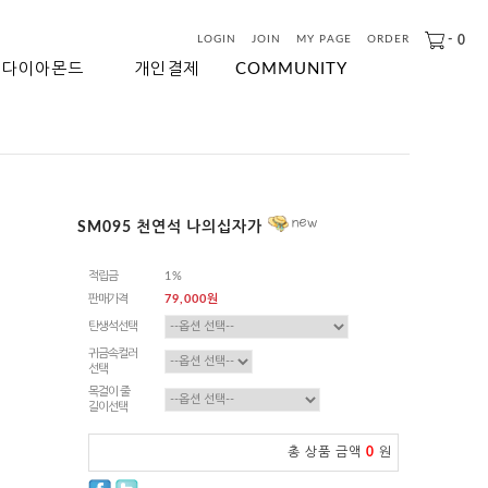
-
0
LOGIN
JOIN
MY PAGE
ORDER
다이아몬드
개인결제
COMMUNITY
SM095 천연석 나의십자가
적립금
1%
판매가격
79,000원
탄생석선택
귀금속컬러
선택
목걸이 줄
길이선택
총 상품 금액
0
원