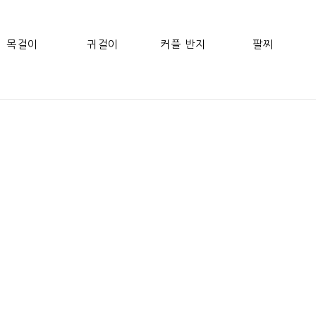
목걸이
귀걸이
커플 반지
팔찌