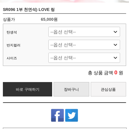
SR096 1부 천연석) LOVE 링
상품가
65,000원
탄생석
반지컬러
사이즈
0
총 상품 금액
원
바로 구매하기
장바구니
관심상품