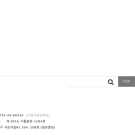
TOP
735-24-00233
[사업자정보확인]
R
제 2016-서울종로-1184호
 서순라길81 104, 108호 (금보빌딩)