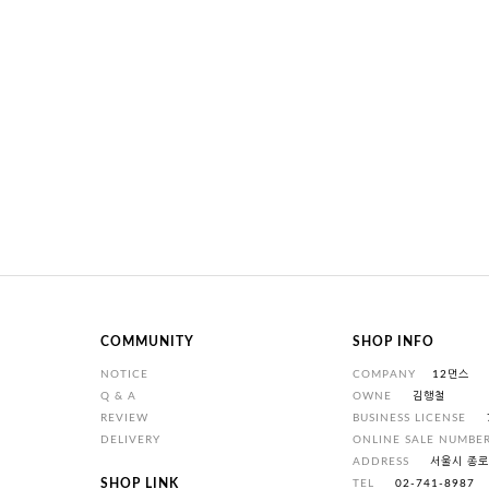
COMMUNITY
SHOP INFO
NOTICE
COMPANY
12먼스
Q & A
OWNE
김행철
REVIEW
BUSINESS LICENSE
DELIVERY
ONLINE SALE NUMBE
ADDRESS
서울시 종로구
SHOP LINK
TEL
02-741-8987