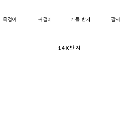
목걸이
귀걸이
커플 반지
팔찌
14K반지