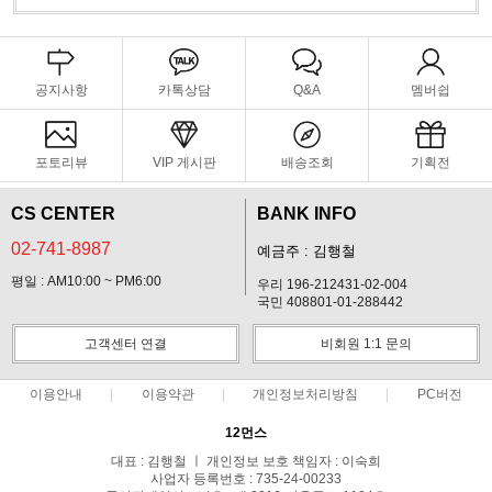
공지사항
카톡상담
Q&A
멤버쉽
포토리뷰
VIP 게시판
배송조회
기획전
CS CENTER
BANK INFO
02-741-8987
예금주 : 김행철
평일 : AM10:00 ~ PM6:00
우리 196-212431-02-004
국민 408801-01-288442
고객센터 연결
비회원 1:1 문의
이용안내
이용약관
개인정보처리방침
PC버전
12먼스
대표 : 김행철 ㅣ 개인정보 보호 책임자 : 이숙희
사업자 등록번호 : 735-24-00233