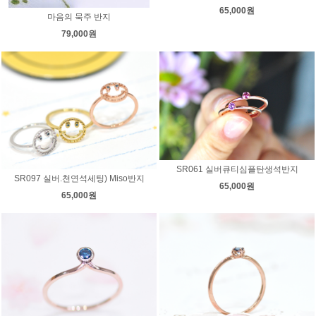
65,000원
마음의 묵주 반지
79,000원
SR061 실버큐티심플탄생석반지
SR097 실버.천연석세팅) Miso반지
65,000원
65,000원