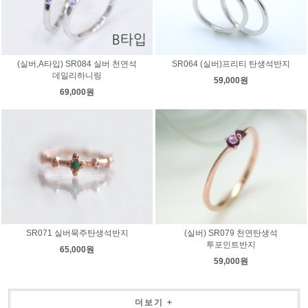
(실버,A타입) SR084 실버 천연석
SR064 (실버)프리티 탄생석반지
데일리하니링
59,000원
69,000원
SR071 실버묵주탄생석반지
(실버) SR079 천연탄생석
투포인트반지
65,000원
59,000원
더보기 +