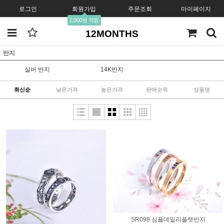
로그인
회원가입
주문조회
마이페이지
2,000원 적립
12MONTHS
반지
실버 반지
14K반지
최신순
낮은가격
높은가격
판매순위
상품명
SR098 심플데일리플랫반지