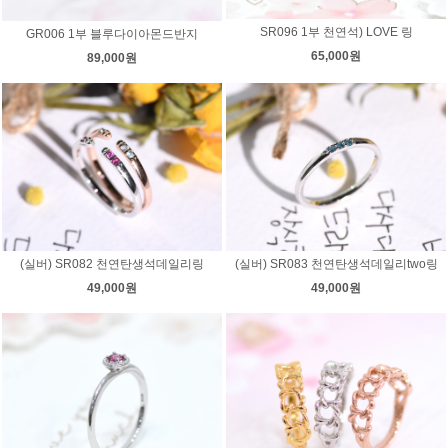
SR096 1부 천연석) LOVE 링
GR006 1부 블루다이아몬드반지
65,000원
89,000원
(실버) SR082 천연탄생석데일리링
(실버) SR083 천연탄생석데일리two링
49,000원
49,000원