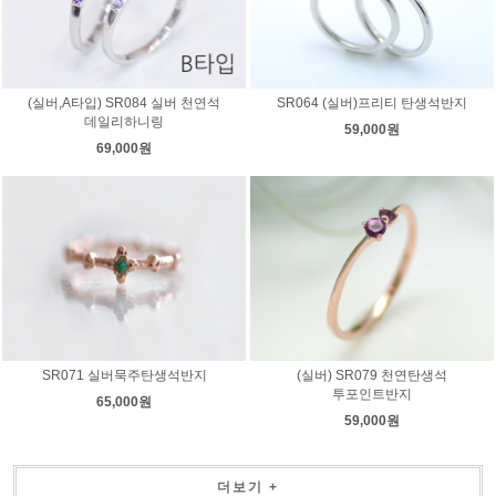
(실버,A타입) SR084 실버 천연석
SR064 (실버)프리티 탄생석반지
데일리하니링
59,000원
69,000원
SR071 실버묵주탄생석반지
(실버) SR079 천연탄생석
투포인트반지
65,000원
59,000원
더보기 +