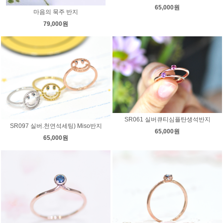
65,000원
마음의 묵주 반지
79,000원
SR061 실버큐티심플탄생석반지
SR097 실버.천연석세팅) Miso반지
65,000원
65,000원