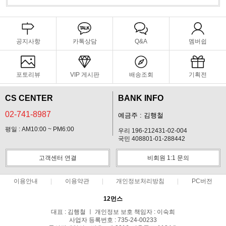
공지사항
카톡상담
Q&A
멤버쉽
포토리뷰
VIP 게시판
배송조회
기획전
CS CENTER
BANK INFO
02-741-8987
예금주 : 김행철
평일 : AM10:00 ~ PM6:00
우리 196-212431-02-004
국민 408801-01-288442
고객센터 연결
비회원 1:1 문의
이용안내
이용약관
개인정보처리방침
PC버전
12먼스
대표 : 김행철 ㅣ 개인정보 보호 책임자 : 이숙희
사업자 등록번호 : 735-24-00233