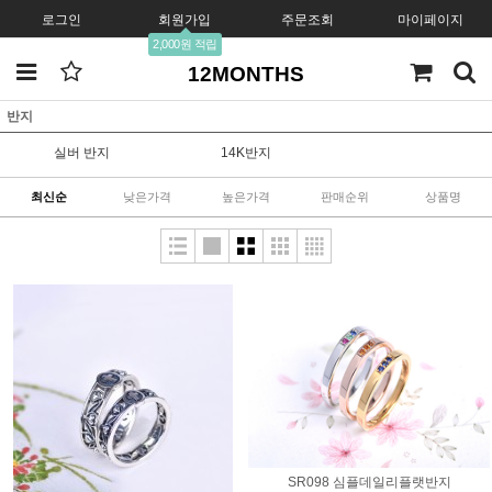
로그인
회원가입
주문조회
마이페이지
2,000원 적립
12MONTHS
반지
실버 반지
14K반지
최신순
낮은가격
높은가격
판매순위
상품명
SR098 심플데일리플랫반지