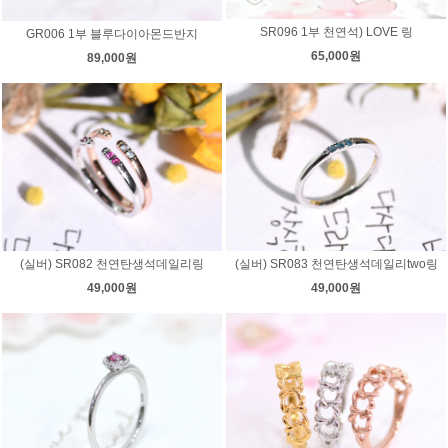
SR096 1부 천연석) LOVE 링
GR006 1부 블루다이아몬드반지
65,000원
89,000원
(실버) SR082 천연탄생석데일리링
(실버) SR083 천연탄생석데일리two링
49,000원
49,000원