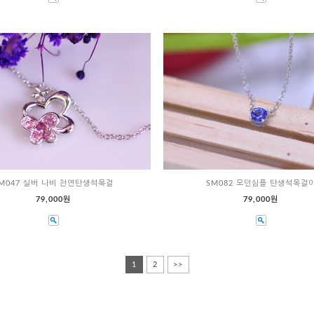
M047 실버 나비 천연탄생석목걸
SM082 모던심플 탄생석목걸
79,000원
79,000원
1
2
>>