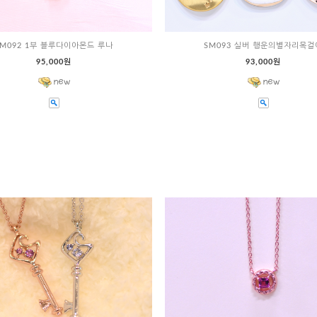
SM092 1부 블루다이아몬드 루나
SM093 실버 행운의별자리목걸
95,000원
93,000원