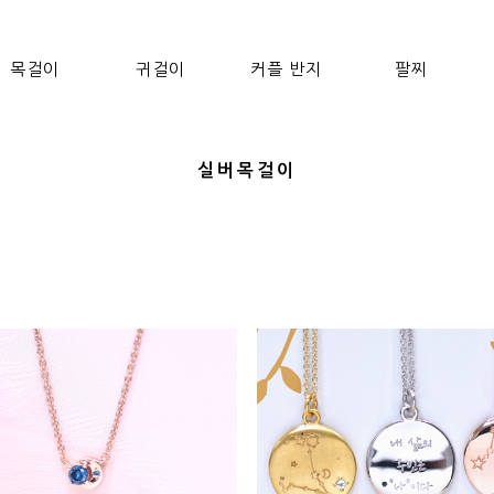
목걸이
귀걸이
커플 반지
팔찌
실버목걸이