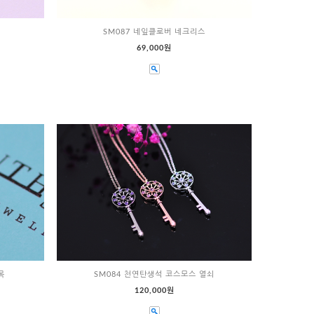
SM087 네잎클로버 네크리스
69,000원
목
SM084 천연탄생석 코스모스 열쇠
120,000원