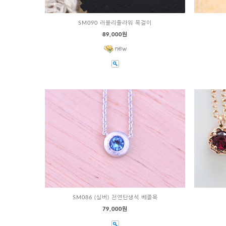
SM090 러블리플라워 목걸이
89,000원
SM086 (실버) 천연탄생석 베즐목
79,000원